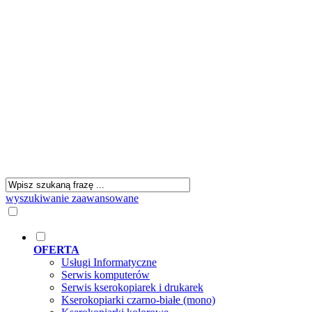
wyszukiwanie zaawansowane
OFERTA
Usługi Informatyczne
Serwis komputerów
Serwis kserokopiarek i drukarek
Kserokopiarki czarno-białe (mono)