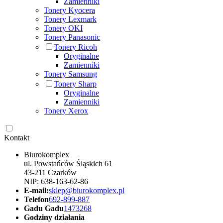
Zamienniki
Tonery Kyocera
Tonery Lexmark
Tonery OKI
Tonery Panasonic
Tonery Ricoh
Oryginalne
Zamienniki
Tonery Samsung
Tonery Sharp
Oryginalne
Zamienniki
Tonery Xerox
Kontakt
Biurokomplex
ul. Powstańców Śląskich 61
43-211 Czarków
NIP: 638-163-62-86
E-mail:
sklep@biurokomplex.pl
Telefon
692-899-887
Gadu Gadu
1473268
Godziny działania