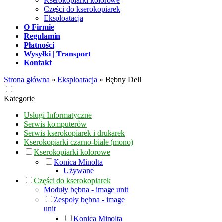
Kserokopiarki kolorowe
Części do kserokopiarek
Eksploatacja
O Firmie
Regulamin
Płatności
Wysyłki | Transport
Kontakt
Strona główna
»
Eksploatacja
»
Bębny Dell
Kategorie
Usługi Informatyczne
Serwis komputerów
Serwis kserokopiarek i drukarek
Kserokopiarki czarno-białe (mono)
Kserokopiarki kolorowe
Konica Minolta
Używane
Części do kserokopiarek
Moduły bębna - image unit
Zespoły bębna - image
unit
Konica Minolta