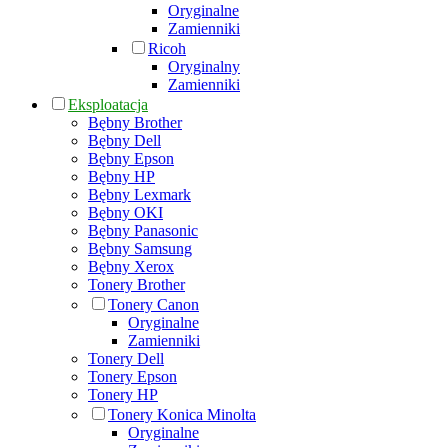
Oryginalne
Zamienniki
Ricoh
Oryginalny
Zamienniki
Eksploatacja
Bębny Brother
Bębny Dell
Bębny Epson
Bębny HP
Bębny Lexmark
Bębny OKI
Bębny Panasonic
Bębny Samsung
Bębny Xerox
Tonery Brother
Tonery Canon
Oryginalne
Zamienniki
Tonery Dell
Tonery Epson
Tonery HP
Tonery Konica Minolta
Oryginalne