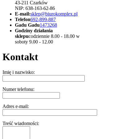
43-211 Czarków
NIP: 638-163-62-86
E-mail:
sklep@biurokomplex.pl
Telefon
692-899-887
Gadu Gadu
1473268
Godziny działania
sklepu
codziennie 8.00 - 18.00 w
soboty 9.00 - 12.00
Kontakt
Imię i nazwisko:
Numer telefonu:
Adres e-mail:
Treść wiadomości: