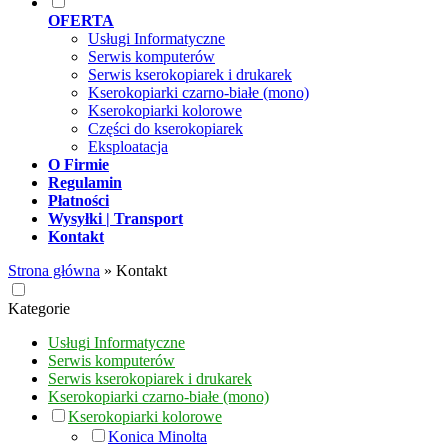
OFERTA
Usługi Informatyczne
Serwis komputerów
Serwis kserokopiarek i drukarek
Kserokopiarki czarno-białe (mono)
Kserokopiarki kolorowe
Części do kserokopiarek
Eksploatacja
O Firmie
Regulamin
Płatności
Wysyłki | Transport
Kontakt
Strona główna
»
Kontakt
Kategorie
Usługi Informatyczne
Serwis komputerów
Serwis kserokopiarek i drukarek
Kserokopiarki czarno-białe (mono)
Kserokopiarki kolorowe
Konica Minolta