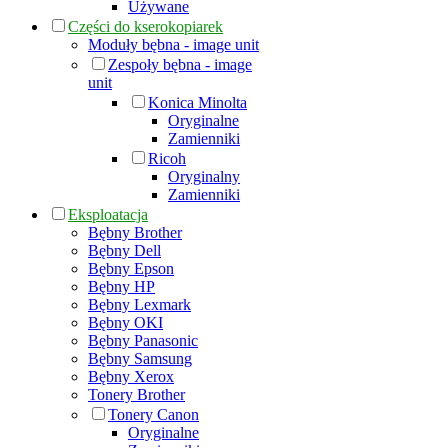
Używane
Części do kserokopiarek
Moduły bębna - image unit
Zespoły bębna - image
unit
Konica Minolta
Oryginalne
Zamienniki
Ricoh
Oryginalny
Zamienniki
Eksploatacja
Bębny Brother
Bębny Dell
Bębny Epson
Bębny HP
Bębny Lexmark
Bębny OKI
Bębny Panasonic
Bębny Samsung
Bębny Xerox
Tonery Brother
Tonery Canon
Oryginalne