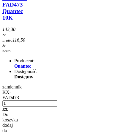
FAD473
Quantec
10K
143,30
zł
116,50
brutto
zł
netto
Producent:
Quantec
Dostępność:
Dostępny
zamiennik
KX-
FAD473
szt.
Do
koszyka
dodaj
do