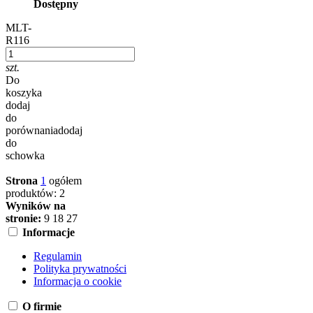
Dostępny
MLT-
R116
szt.
Do
koszyka
dodaj
do
porównania
dodaj
do
schowka
Strona
1
ogółem
produktów: 2
Wyników na
stronie:
9
18
27
Informacje
Regulamin
Polityka prywatności
Informacja o cookie
O firmie