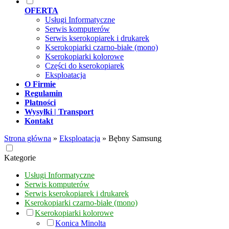
OFERTA
Usługi Informatyczne
Serwis komputerów
Serwis kserokopiarek i drukarek
Kserokopiarki czarno-białe (mono)
Kserokopiarki kolorowe
Części do kserokopiarek
Eksploatacja
O Firmie
Regulamin
Płatności
Wysyłki | Transport
Kontakt
Strona główna
»
Eksploatacja
»
Bębny Samsung
Kategorie
Usługi Informatyczne
Serwis komputerów
Serwis kserokopiarek i drukarek
Kserokopiarki czarno-białe (mono)
Kserokopiarki kolorowe
Konica Minolta