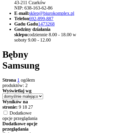
43-211 Czarków
NIP: 638-163-62-86
E-mail:
sklep@biurokomplex.pl
Telefon
692-899-887
Gadu Gadu
1473268
Godziny działania
sklepu
codziennie 8.00 - 18.00 w
soboty 9.00 - 12.00
Bębny
Samsung
Strona
1
ogółem
produktów: 2
Wyświetlaj wg
Wyników na
stronie:
9
18
27
Dodatkowe
opcje przeglądania
Dodatkowe opcje
przeglądania