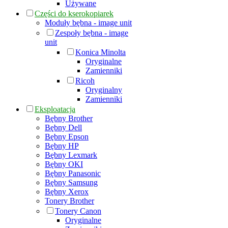
Używane
Części do kserokopiarek
Moduły bębna - image unit
Zespoły bębna - image
unit
Konica Minolta
Oryginalne
Zamienniki
Ricoh
Oryginalny
Zamienniki
Eksploatacja
Bębny Brother
Bębny Dell
Bębny Epson
Bębny HP
Bębny Lexmark
Bębny OKI
Bębny Panasonic
Bębny Samsung
Bębny Xerox
Tonery Brother
Tonery Canon
Oryginalne