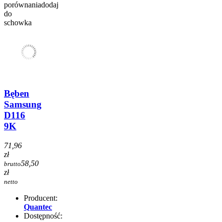
porównania
dodaj
do
schowka
Bęben
Samsung
D116
9K
71,96
zł
58,50
brutto
zł
netto
Producent:
Quantec
Dostępność: