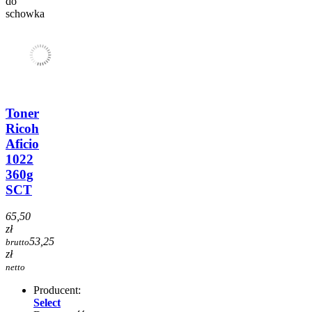
do
schowka
Toner
Ricoh
Aficio
1022
360g
SCT
65,50
zł
53,25
brutto
zł
netto
Producent:
Select