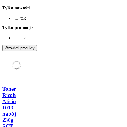
Tylko nowości
tak
Tylko promocje
tak
Toner
Ricoh
Aficio
1013
nabój
230g
SCT