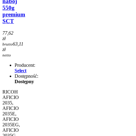
nabój
550g
premium
SCT
77,62
zł
63,11
brutto
zł
netto
Producent:
Select
Dostępność:
Dostępny
RICOH
AFICIO
2035,
AFICIO
2035E,
AFICIO
2035EG,
AFICIO
2035G,