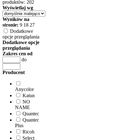
produktów: 202
Wyświetlaj wg
Wyników na
stronie:
9
18
27
Dodatkowe
opcje przeglądania
Dodatkowe opcje
przeglądania
Zakres cen od
do
Producent
Anycolor
Katun
NO
NAME
Quantec
Quantec
Plus
Ricoh
Select