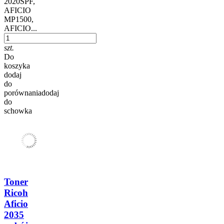
2020SPF,
AFICIO
MP1500,
AFICIO...
szt.
Do
koszyka
dodaj
do
porównania
dodaj
do
schowka
Toner
Ricoh
Aficio
2035