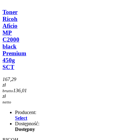
Toner
Ricoh
Aficio
MP
C2000
black
Premium
450g
SCT
167,29
zł
136,01
brutto
zł
netto
Producent:
Select
Dostępność:
Dostępny
RICOH