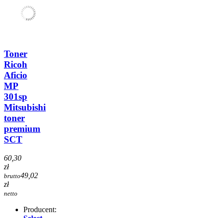
Toner
Ricoh
Aficio
MP
301sp
Mitsubishi
toner
premium
SCT
60,30
zł
49,02
brutto
zł
netto
Producent: