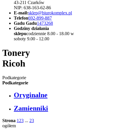
43-211 Czarków
NIP: 638-163-62-86
E-mail:
sklep@biurokomplex.pl
Telefon
692-899-887
Gadu Gadu
1473268
Godziny działania
sklepu
codziennie 8.00 - 18.00 w
soboty 9.00 - 12.00
Tonery
Ricoh
Podkategorie
Podkategorie
Oryginalne
Zamienniki
Strona
1
2
3
...
23
ogółem