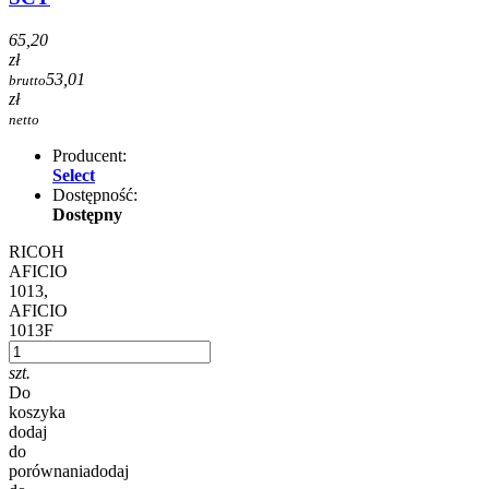
65,20
zł
53,01
brutto
zł
netto
Producent:
Select
Dostępność:
Dostępny
RICOH
AFICIO
1013,
AFICIO
1013F
szt.
Do
koszyka
dodaj
do
porównania
dodaj