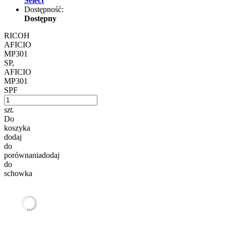
Select
Dostępność:
Dostępny
RICOH
AFICIO
MP301
SP,
AFICIO
MP301
SPF
szt.
Do
koszyka
dodaj
do
porównania
dodaj
do
schowka