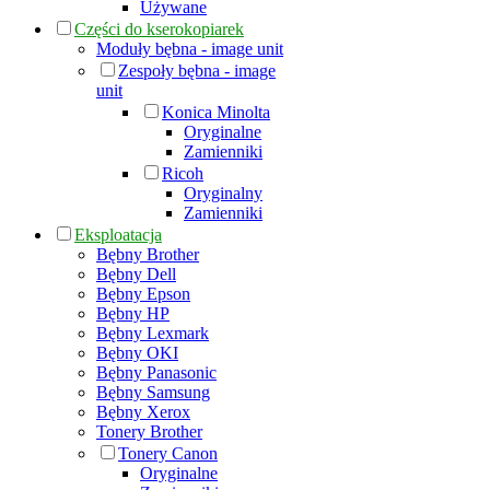
Używane
Części do kserokopiarek
Moduły bębna - image unit
Zespoły bębna - image
unit
Konica Minolta
Oryginalne
Zamienniki
Ricoh
Oryginalny
Zamienniki
Eksploatacja
Bębny Brother
Bębny Dell
Bębny Epson
Bębny HP
Bębny Lexmark
Bębny OKI
Bębny Panasonic
Bębny Samsung
Bębny Xerox
Tonery Brother
Tonery Canon
Oryginalne