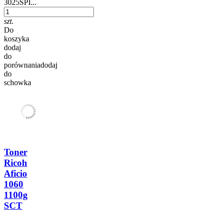
3025SPI...
szt.
Do
koszyka
dodaj
do
porównania
dodaj
do
schowka
Toner
Ricoh
Aficio
1060
1100g
SCT