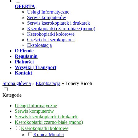
OFERTA
Usługi Informatyczne
Serwis komputerów
Serwis kserokopiarek i drukarek
Kserokopiarki czarno-białe (mono)
Kserokopiarki kolorowe
Części do kserokopiarek
Eksploatacja
O Firmie
Regulamin
Płatności
Wysyłki | Transport
Kontakt
Strona główna
»
Eksploatacja
»
Tonery Ricoh
Kategorie
Usługi Informatyczne
Serwis komputerów
Serwis kserokopiarek i drukarek
Kserokopiarki czarno-białe (mono)
Kserokopiarki kolorowe
Konica Minolta