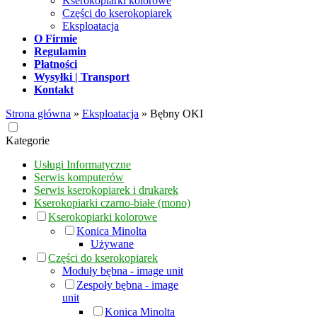
Kserokopiarki kolorowe
Części do kserokopiarek
Eksploatacja
O Firmie
Regulamin
Płatności
Wysyłki | Transport
Kontakt
Strona główna
»
Eksploatacja
»
Bębny OKI
Kategorie
Usługi Informatyczne
Serwis komputerów
Serwis kserokopiarek i drukarek
Kserokopiarki czarno-białe (mono)
Kserokopiarki kolorowe
Konica Minolta
Używane
Części do kserokopiarek
Moduły bębna - image unit
Zespoły bębna - image
unit
Konica Minolta