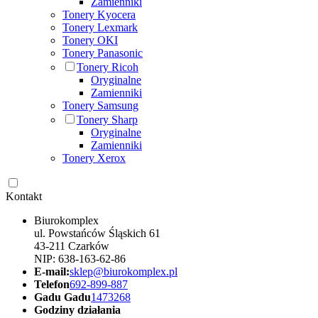
Zamienniki
Tonery Kyocera
Tonery Lexmark
Tonery OKI
Tonery Panasonic
Tonery Ricoh
Oryginalne
Zamienniki
Tonery Samsung
Tonery Sharp
Oryginalne
Zamienniki
Tonery Xerox
Kontakt
Biurokomplex
ul. Powstańców Śląskich 61
43-211 Czarków
NIP: 638-163-62-86
E-mail:
sklep@biurokomplex.pl
Telefon
692-899-887
Gadu Gadu
1473268
Godziny działania