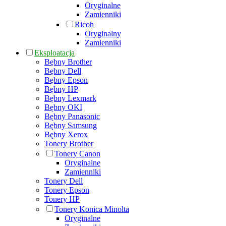
Oryginalne
Zamienniki
Ricoh
Oryginalny
Zamienniki
Eksploatacja
Bębny Brother
Bębny Dell
Bębny Epson
Bębny HP
Bębny Lexmark
Bębny OKI
Bębny Panasonic
Bębny Samsung
Bębny Xerox
Tonery Brother
Tonery Canon
Oryginalne
Zamienniki
Tonery Dell
Tonery Epson
Tonery HP
Tonery Konica Minolta
Oryginalne