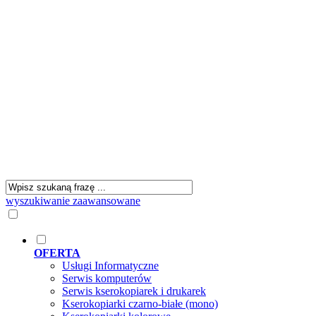
wyszukiwanie zaawansowane
OFERTA
Usługi Informatyczne
Serwis komputerów
Serwis kserokopiarek i drukarek
Kserokopiarki czarno-białe (mono)