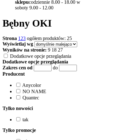
sklepu
codziennie 8.00 - 18.00 w
soboty 9.00 - 12.00
Bębny OKI
Strona
1
2
3
ogółem produktów: 25
Wyświetlaj wg
Wyników na stronie:
9
18
27
Dodatkowe opcje przeglądania
Dodatkowe opcje przeglądania
Zakres cen od
do
Producent
Anycolor
NO NAME
Quantec
Tylko nowości
tak
Tylko promocje