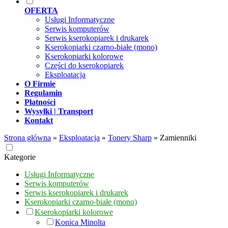
OFERTA
Usługi Informatyczne
Serwis komputerów
Serwis kserokopiarek i drukarek
Kserokopiarki czarno-białe (mono)
Kserokopiarki kolorowe
Części do kserokopiarek
Eksploatacja
O Firmie
Regulamin
Płatności
Wysyłki | Transport
Kontakt
Strona główna
»
Eksploatacja
»
Tonery Sharp
»
Zamienniki
Kategorie
Usługi Informatyczne
Serwis komputerów
Serwis kserokopiarek i drukarek
Kserokopiarki czarno-białe (mono)
Kserokopiarki kolorowe
Konica Minolta