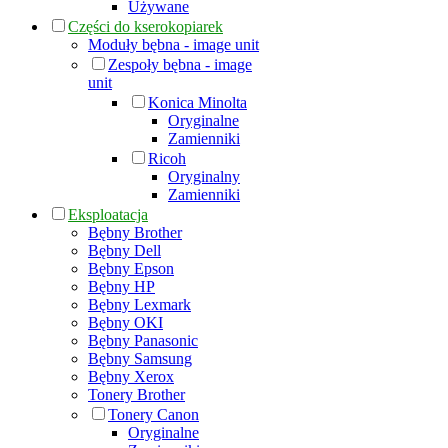
Używane
Części do kserokopiarek
Moduły bębna - image unit
Zespoły bębna - image
unit
Konica Minolta
Oryginalne
Zamienniki
Ricoh
Oryginalny
Zamienniki
Eksploatacja
Bębny Brother
Bębny Dell
Bębny Epson
Bębny HP
Bębny Lexmark
Bębny OKI
Bębny Panasonic
Bębny Samsung
Bębny Xerox
Tonery Brother
Tonery Canon
Oryginalne