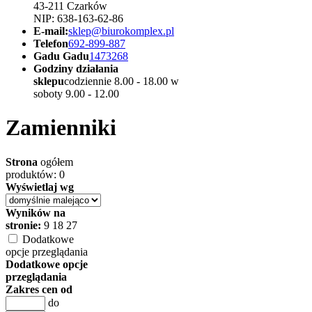
43-211 Czarków
NIP: 638-163-62-86
E-mail:
sklep@biurokomplex.pl
Telefon
692-899-887
Gadu Gadu
1473268
Godziny działania
sklepu
codziennie 8.00 - 18.00 w
soboty 9.00 - 12.00
Zamienniki
Strona
ogółem
produktów: 0
Wyświetlaj wg
Wyników na
stronie:
9
18
27
Dodatkowe
opcje przeglądania
Dodatkowe opcje
przeglądania
Zakres cen od
do