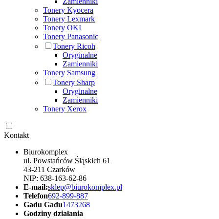
Zamienniki
Tonery Kyocera
Tonery Lexmark
Tonery OKI
Tonery Panasonic
Tonery Ricoh
Oryginalne
Zamienniki
Tonery Samsung
Tonery Sharp
Oryginalne
Zamienniki
Tonery Xerox
Kontakt
Biurokomplex
ul. Powstańców Śląskich 61
43-211 Czarków
NIP: 638-163-62-86
E-mail:
sklep@biurokomplex.pl
Telefon
692-899-887
Gadu Gadu
1473268
Godziny działania