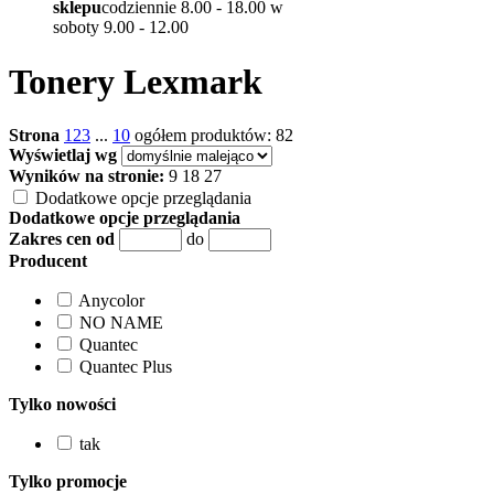
sklepu
codziennie 8.00 - 18.00 w
soboty 9.00 - 12.00
Tonery Lexmark
Strona
1
2
3
...
10
ogółem produktów: 82
Wyświetlaj wg
Wyników na stronie:
9
18
27
Dodatkowe opcje przeglądania
Dodatkowe opcje przeglądania
Zakres cen od
do
Producent
Anycolor
NO NAME
Quantec
Quantec Plus
Tylko nowości
tak
Tylko promocje