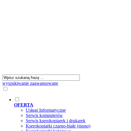
wyszukiwanie zaawansowane
OFERTA
Usługi Informatyczne
Serwis komputerów
Serwis kserokopiarek i drukarek
Kserokopiarki czarno-białe (mono)