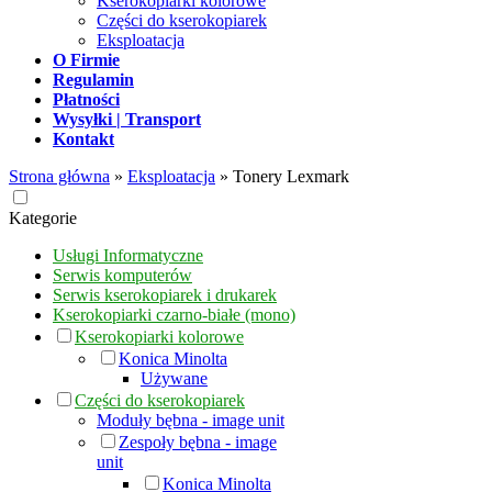
Kserokopiarki kolorowe
Części do kserokopiarek
Eksploatacja
O Firmie
Regulamin
Płatności
Wysyłki | Transport
Kontakt
Strona główna
»
Eksploatacja
»
Tonery Lexmark
Kategorie
Usługi Informatyczne
Serwis komputerów
Serwis kserokopiarek i drukarek
Kserokopiarki czarno-białe (mono)
Kserokopiarki kolorowe
Konica Minolta
Używane
Części do kserokopiarek
Moduły bębna - image unit
Zespoły bębna - image
unit
Konica Minolta