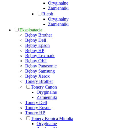
Oryginalne
Zamienniki
Ricoh
Oryginalny
Zamienniki
Eksploatacja
Bębny Brother
Bębny Dell
Bębny Epson
Bębny HP
Bębny Lexmark
Bębny OKI
Bębny Panasonic
Bębny Samsung
Bębny Xerox
Tonery Brother
Tonery Canon
Oryginalne
Zamienniki
Tonery Dell
Tonery Epson
Tonery HP
Tonery Konica Minolta
Oryginalne