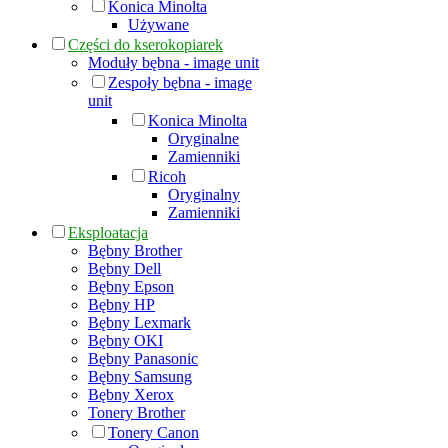
Konica Minolta
Używane
Części do kserokopiarek
Moduły bębna - image unit
Zespoły bębna - image
unit
Konica Minolta
Oryginalne
Zamienniki
Ricoh
Oryginalny
Zamienniki
Eksploatacja
Bębny Brother
Bębny Dell
Bębny Epson
Bębny HP
Bębny Lexmark
Bębny OKI
Bębny Panasonic
Bębny Samsung
Bębny Xerox
Tonery Brother
Tonery Canon