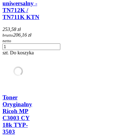
uniwersalny -
TN712K /
TN711K KTN
253,58 zł
206,16 zł
brutto
netto
szt.
Do koszyka
Toner
Oryginalny
Ricoh MP
C3003 CY
18k TYP-
3503