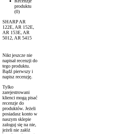
Recenzje
produktu
(0)
SHARP AR
122E, AR 152E,
AR 153E, AR
5012, AR 5415
Nikt jeszcze nie
napisał recenzji do
tego produktu.
Bądź pierwszy i
napisz recenzję.
Tylko
zarejestrowani
klienci mogą pisać
recenzje do
produktów. Jeżeli
posiadasz konto w
naszym sklepie
zaloguj się na nie,
jeżeli nie załóż