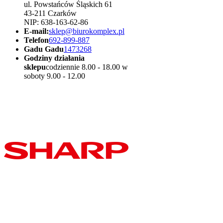
ul. Powstańców Śląskich 61
43-211 Czarków
NIP: 638-163-62-86
E-mail:
sklep@biurokomplex.pl
Telefon
692-899-887
Gadu Gadu
1473268
Godziny działania
sklepu
codziennie 8.00 - 18.00 w
soboty 9.00 - 12.00