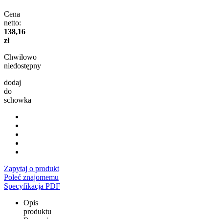
Cena
netto:
138,16
zł
Chwilowo
niedostępny
dodaj
do
schowka
Zapytaj o produkt
Poleć znajomemu
Specyfikacja PDF
Opis
produktu