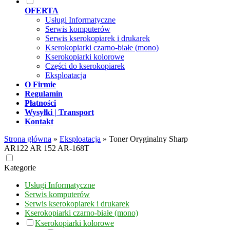
OFERTA
Usługi Informatyczne
Serwis komputerów
Serwis kserokopiarek i drukarek
Kserokopiarki czarno-białe (mono)
Kserokopiarki kolorowe
Części do kserokopiarek
Eksploatacja
O Firmie
Regulamin
Płatności
Wysyłki | Transport
Kontakt
Strona główna
»
Eksploatacja
»
Toner Oryginalny Sharp
AR122 AR 152 AR-168T
Kategorie
Usługi Informatyczne
Serwis komputerów
Serwis kserokopiarek i drukarek
Kserokopiarki czarno-białe (mono)
Kserokopiarki kolorowe