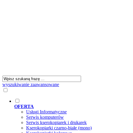
wyszukiwanie zaawansowane
OFERTA
Usługi Informatyczne
Serwis komputerów
Serwis kserokopiarek i drukarek
Kserokopiarki czarno-białe (mono)