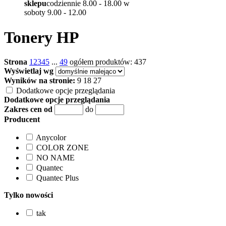
sklepu
codziennie 8.00 - 18.00 w
soboty 9.00 - 12.00
Tonery HP
Strona
1
2
3
4
5
...
49
ogółem produktów: 437
Wyświetlaj wg
Wyników na stronie:
9
18
27
Dodatkowe opcje przeglądania
Dodatkowe opcje przeglądania
Zakres cen od
do
Producent
Anycolor
COLOR ZONE
NO NAME
Quantec
Quantec Plus
Tylko nowości
tak