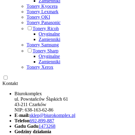
Zamienniki
Tonery Kyocera
Tonery Lexmark
Tonery OKI
Tonery Panasonic
Tonery Ricoh
Oryginalne
Zamienniki
Tonery Samsung
Tonery Sharp
Oryginalne
Zamienniki
Tonery Xerox
Kontakt
Biurokomplex
ul. Powstańców Śląskich 61
43-211 Czarków
NIP: 638-163-62-86
E-mail:
sklep@biurokomplex.pl
Telefon
692-899-887
Gadu Gadu
1473268
Godziny działania