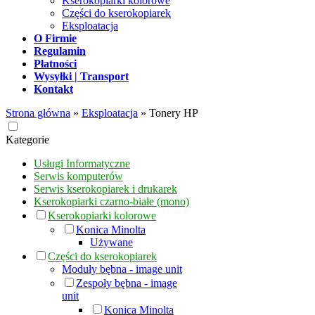
Kserokopiarki kolorowe
Części do kserokopiarek
Eksploatacja
O Firmie
Regulamin
Płatności
Wysyłki | Transport
Kontakt
Strona główna
»
Eksploatacja
»
Tonery HP
Kategorie
Usługi Informatyczne
Serwis komputerów
Serwis kserokopiarek i drukarek
Kserokopiarki czarno-białe (mono)
Kserokopiarki kolorowe
Konica Minolta
Używane
Części do kserokopiarek
Moduły bębna - image unit
Zespoły bębna - image
unit
Konica Minolta