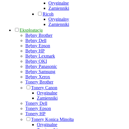
Oryginalne
Zamienniki
Ricoh
Oryginalny
Zamienniki
Eksploatacja
Bębny Brother
Bębny Dell
Bębny Epson
Bębny HP
Bębny Lexmark
Bębny OKI
Bębny Panasonic
Bębny Samsung
Bębny Xerox
Tonery Brother
Tonery Canon
Oryginalne
Zamienniki
Tonery Dell
Tonery Epson
Tonery HP
Tonery Konica Minolta
Oryginalne